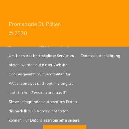
Promenade St. Pölten
© 2020
Impressum
–
Datenschutz
Um Ihnen das bestmögliche Service zu
Datenschutzerklärung
bieten, werden auf dieser Website
Cookies gesetzt. Wir verarbeiten für
Websiteanalyse und -optimierung, zu
statistischen Zwecken und aus IT-
Sicherheitsgründen automatisch Daten,
© Shoma Marketing GmbH |
Impressum & Datenschutz
| web-
die auch Ihre IP-Adresse enthalten
development by
domotion.at
können. Für Details lesen Sie bitte unsere
Facebook
E-