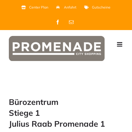
Zum
Center Plan
Anfahrt
Gutscheine
Inhalt
Facebook
E-
springen
Mail
Bürozentrum
Stiege 1
Julius Raab Promenade 1