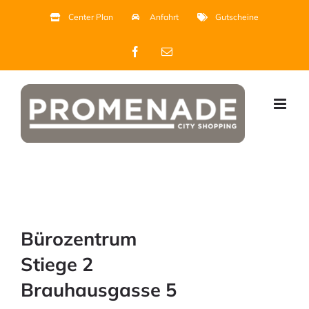
Zum
Center Plan
Anfahrt
Gutscheine
Inhalt
Facebook
E-
springen
Mail
Bürozentrum
Stiege 2
Brauhausgasse 5