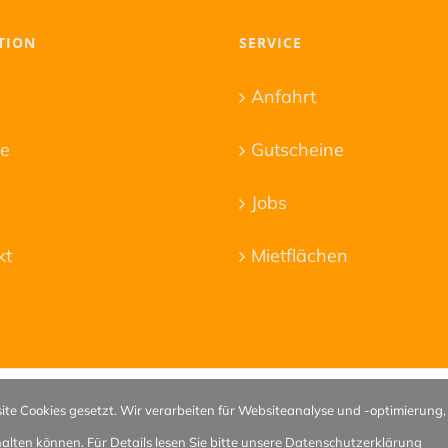
TION
SERVICE
s
Anfahrt
ce
Gutscheine
Jobs
kt
Mietflächen
ite Cookies gesetzt. Wir verarbeiten für Websiteanalyse und -optimierung,
evelopment by
domotion.at
lten können. Für Details lesen Sie bitte unsere
Datenschutzerklärung