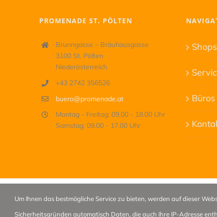
PROMENADE ST. PÖLTEN
NAVIGA
Brunngasse – Bräuhausgasse
Shop
3100 St. Pölten
Niederösterreich
Servi
+43 2742 356526
Büros
buero@promenade.at
Montag - Freitag: 09.00 - 18.00 Uhr
Konta
Samstag: 09.00 - 17.00 Uhr
Um Ihnen das bestmögliche Service zu bieten, werden auf dieser Webs
© Shoma Marketing GmbH |
Impressum & Datenschutz
| web-d
Sicherheitsgründen automatisch Daten, die auch Ihre IP-Adresse entha