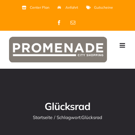
Zum
Center Plan
Anfahrt
Gutscheine
Inhalt
Facebook
E-
springen
Mail
Glücksrad
Startseite
Schlagwort:
Glücksrad