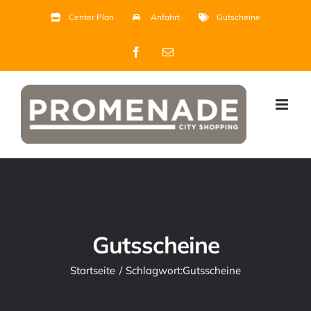
Zum
Center Plan
Anfahrt
Gutscheine
Inhalt
Facebook
E-
springen
Mail
Gutsscheine
Startseite
Schlagwort:
Gutsscheine