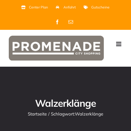
Zum
Center Plan
Anfahrt
Gutscheine
Inhalt
Facebook
E-
springen
Mail
Walzerklänge
Startseite
Schlagwort:
Walzerklänge